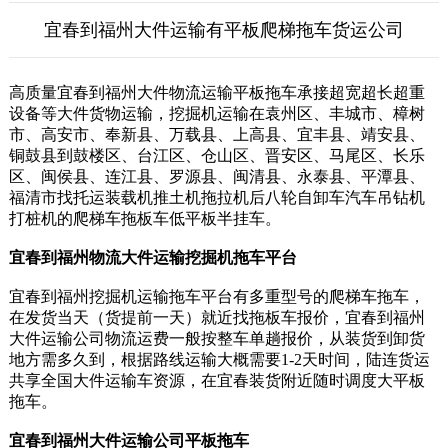
宜春到福州大件运输有平板爬梯拖车货运公司
高质量宜春到福州大件物流运输平板拖车承接超宽超长超重
设备等大件货物运输，挖掘机运输在袁州区、丰城市、樟树
市、高安市、奉新县、万载县、上高县、宜丰县、靖安县、
铜鼓县到鼓楼区、台江区、仓山区、晋安区、马尾区、长乐
区、闽侯县、连江县、罗源县、闽清县、永泰县、平潭县、
福清市找托运装载机推土机拖拉机后八轮自卸车汽车吊钻机
打桩机的爬梯车拖板车低平板半挂车。
宜春到福州物流大件运输挖掘机拖车平台
宜春到福州挖掘机运输拖车平台有多重型号的爬梯车拖车，
在发货当天（货提前一天）就近找拖板车报价，宜春到福州
大件运输公司物流运费一般按整车单趟报价，从装货到卸货
地方需多久到，根据路线运输大概需要1-2天时间，陆连货运
共享全国大件运输车资源，在宜春装货附近随时调度大平板
拖车。
宜春到福州大件运输公司平板拖车