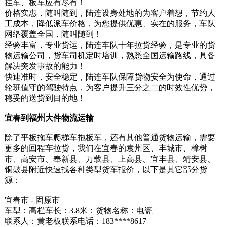
挂车、板车应有尽有！
价格实惠，随叫随到，陆连设身处地的为客户着想，节约人
工成本，降低派车价格，为您提供优惠、实在的服务，车队
网络覆盖全国，随叫随到！
经验丰富，专业货运，陆连车队十年拉货经验，是专业的货
物运输公司，货车司机定时培训，熟悉全国运输路线，具备
解决突发事故的能力！
快速准时，安全稳定，陆连车队保障货物安全为使命，通过
轮班值守的驾驶特点，为客户提升三分之二的时效性优势，
稳妥的送货到目的地！
宜春到福州大件物流运输
除了平板拖车爬梯车拖板车，还有其他普通货物运输，需要
更多的回程车拉货，我们在宜春的袁州区、丰城市、樟树
市、高安市、奉新县、万载县、上高县、宜丰县、靖安县、
铜鼓县附近快速找各种类型货车报价，以下是其它部分货
源：
宜春市 - 固原市
车型：高栏车长：3.8米：货物名称：电瓷
联系人：黄老板联系电话：183****8617