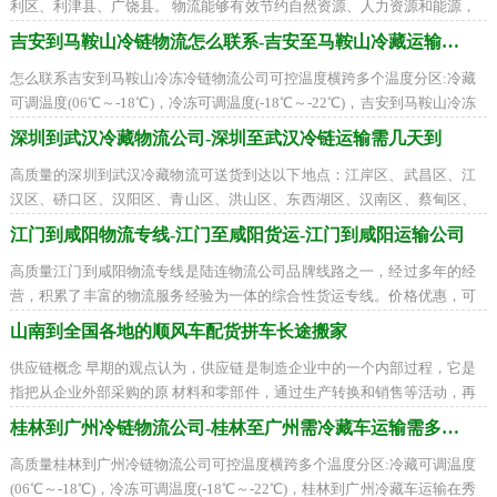
利区、利津县、广饶县。 物流能够有效节约自然资源、人力资源和能源，
同时也能够节约费用。物流的使命就是
吉安到马鞍山冷链物流怎么联系-吉安至马鞍山冷藏运输公司
怎么联系吉安到马鞍山冷冻冷链物流公司可控温度横跨多个温度分区:冷藏
可调温度(06℃～-18℃)，冷冻可调温度(-18℃～-22℃)，吉安到马鞍山冷冻
冷藏车运输在吉州区、青原区、井冈山市
深圳到武汉冷藏物流公司-深圳至武汉冷链运输需几天到
高质量的深圳到武汉冷藏物流可送货到达以下地点：江岸区、武昌区、江
汉区、硚口区、汉阳区、青山区、洪山区、东西湖区、汉南区、蔡甸区、
江夏区、黄陂区、新洲区、仙桃市、天
江门到咸阳物流专线-江门至咸阳货运-江门到咸阳运输公司
高质量江门到咸阳物流专线是陆连物流公司品牌线路之一，经过多年的经
营，积累了丰富的物流服务经验为一体的综合性货运专线。价格优惠，可
配送到以下地区：秦都区、杨陵区、渭
山南到全国各地的顺风车配货拼车长途搬家
供应链概念 早期的观点认为，供应链是制造企业中的一个内部过程，它是
指把从企业外部采购的原 材料和零部件，通过生产转换和销售等活动，再
传递到零售商和用户的一个过程。传
桂林到广州冷链物流公司-桂林至广州需冷藏车运输需多久到
高质量桂林到广州冷链物流公司可控温度横跨多个温度分区:冷藏可调温度
(06℃～-18℃)，冷冻可调温度(-18℃～-22℃)，桂林到广州冷藏车运输在秀