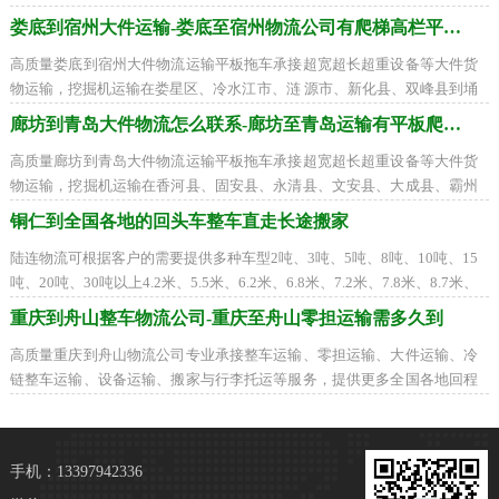
峰区、叠彩区、象山区、七星区、雁山区
娄底到宿州大件运输-娄底至宿州物流公司有爬梯高栏平板车
高质量娄底到宿州大件物流运输平板拖车承接超宽超长超重设备等大件货
物运输，挖掘机运输在娄星区、冷水江市、涟 源市、新化县、双峰县到埇
桥区、砀山县、萧县、灵璧县、泗县找
廊坊到青岛大件物流怎么联系-廊坊至青岛运输有平板爬梯车
高质量廊坊到青岛大件物流运输平板拖车承接超宽超长超重设备等大件货
物运输，挖掘机运输在香河县、固安县、永清县、文安县、大成县、霸州
市、三河市到市南区、市北区、李沧区
铜仁到全国各地的回头车整车直走长途搬家
陆连物流可根据客户的需要提供多种车型2吨、3吨、5吨、8吨、10吨、15
吨、20吨、30吨以上4.2米、5.5米、6.2米、6.8米、7.2米、7.8米、8.7米、
9.6米、12.5米、17.5米平板车、高栏车、箱式车、
重庆到舟山整车物流公司-重庆至舟山零担运输需多久到
高质量重庆到舟山物流公司专业承接整车运输、零担运输、大件运输、冷
链整车运输、设备运输、搬家与行李托运等服务，提供更多全国各地回程
货车装货周边联系，全国联营打造一流
手机：13397942336