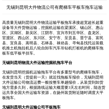
无锡到昆明大件物流公司有爬梯车平板车拖车运输
高质量无锡到昆明大件物流运输平板拖车承接超宽超长超重
设备等大件货物运输，挖掘机运输在梁溪区、锡山区、惠山
区、滨湖区、新吴区、江阴市、宜兴市到五华区、盘龙区、
官渡区、西山区、东川区、安宁市、呈贡县、晋宁县、富民
县、宜良县、嵩明县、石林县、禄劝县、寻甸县找托运装载
机推土机拖拉机后八轮自卸车汽车吊钻机打桩机的爬梯车拖
板车低平板半挂车。
无锡到昆明物流大件运输挖掘机拖车平台
无锡到昆明挖掘机运输拖车平台有多重型号的爬梯车拖车，
在发货当天（货提前一天）就近找拖板车报价，无锡到昆明
大件运输公司物流运费一般按整车单趟报价，从装货到卸货
地方需多久到，根据路线运输大概需要3天左右时间，陆连货
运共享全国大件运输车资源，在扬州装货附近随时调度大平
板拖车。
无锡到昆明大件运输公司平板拖车