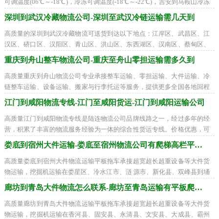
可调温度(06℃～-18℃)，冷冻可调温度(-18℃～-22℃)，吉安到马鞍山冷冻
冷藏车运输在吉州区、青原区、井冈山市
深圳到武汉冷藏物流公司-深圳至武汉冷链运输需几天到
高质量的深圳到武汉冷藏物流可送货到达以下地点：江岸区、武昌区、江
汉区、硚口区、汉阳区、青山区、洪山区、东西湖区、汉南区、蔡甸区、
江夏区、黄陂区、新洲区、仙桃市、天
重庆到舟山整车物流公司-重庆至舟山零担运输需多久到
高质量重庆到舟山物流公司专业承接整车运输、零担运输、大件运输、冷
链整车运输、设备运输、搬家与行李托运等服务，提供更多全国各地回程
货车装货周边联系，全国联营打造一流
江门到咸阳物流专线-江门至咸阳货运-江门到咸阳运输公司
高质量江门到咸阳物流专线是陆连物流公司品牌线路之一，经过多年的经
营，积累了丰富的物流服务经验为一体的综合性货运专线。价格优惠，可
配送到以下地区：秦都区、杨陵区、渭
娄底到宿州大件运输-娄底至宿州物流公司有爬梯高栏平板车
高质量娄底到宿州大件物流运输平板拖车承接超宽超长超重设备等大件货
物运输，挖掘机运输在娄星区、冷水江市、涟 源市、新化县、双峰县到埇
桥区、砀山县、萧县、灵璧县、泗县找
廊坊到青岛大件物流怎么联系-廊坊至青岛运输有平板爬梯车
高质量廊坊到青岛大件物流运输平板拖车承接超宽超长超重设备等大件货
物运输，挖掘机运输在香河县、固安县、永清县、文安县、大成县、霸州