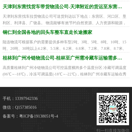
市、三河市到市南区、市北区、李沧区
天津到东营找货车带货物流公司-天津附近的货运至东营需要多少天
天津到东营找车拉货物流公司可送货到达以下地点：东营区、河口区、垦
利区、利津县、广饶县。 物流能够有效节约自然资源、人力资源和能源，
同时也能够节约费用。物流的使命就是
铜仁到全国各地的回头车整车直走长途搬家
陆连物流可根据客户的需要提供多种车型2吨、3吨、5吨、8吨、10吨、15
吨、20吨、30吨以上4.2米、5.5米、6.2米、6.8米、7.2米、7.8米、8.7米、
9.6米、12.5米、17.5米平板车、高栏车、箱式车、
桂林到广州冷链物流公司-桂林至广州需冷藏车运输需多久到
高质量桂林到广州冷链物流公司可控温度横跨多个温度分区:冷藏可调温度
(06℃～-18℃)，冷冻可调温度(-18℃～-22℃)，桂林到广州冷藏车运输在秀
峰区、叠彩区、象山区、七星区、雁山区
手机：13397942336
微信：Q157385016
备案号：
粤ICP备19138051号-4
扫一扫直接加微信