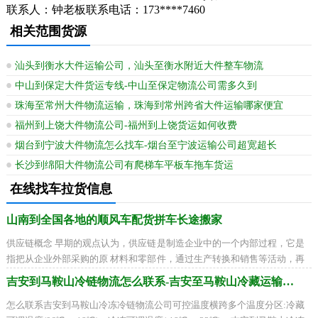
联系人：钟老板联系电话：173****7460
相关范围货源
汕头到衡水大件运输公司，汕头至衡水附近大件整车物流
中山到保定大件货运专线-中山至保定物流公司需多久到
珠海至常州大件物流运输，珠海到常州跨省大件运输哪家便宜
福州到上饶大件物流公司-福州到上饶货运如何收费
烟台到宁波大件物流怎么找车-烟台至宁波运输公司超宽超长
长沙到绵阳大件物流公司有爬梯车平板车拖车货运
在线找车拉货信息
山南到全国各地的顺风车配货拼车长途搬家
供应链概念 早期的观点认为，供应链是制造企业中的一个内部过程，它是
指把从企业外部采购的原 材料和零部件，通过生产转换和销售等活动，再
传递到零售商和用户的一个过程。传
吉安到马鞍山冷链物流怎么联系-吉安至马鞍山冷藏运输公司
怎么联系吉安到马鞍山冷冻冷链物流公司可控温度横跨多个温度分区:冷藏