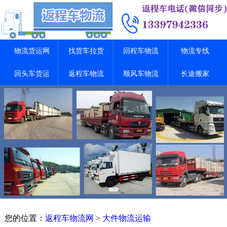
物流货运网
找货车拉货
回程车物流
物流专线
回头车货运
返程车物流
顺风车物流
长途搬家
您的位置：
返程车物流网
>
大件物流运输