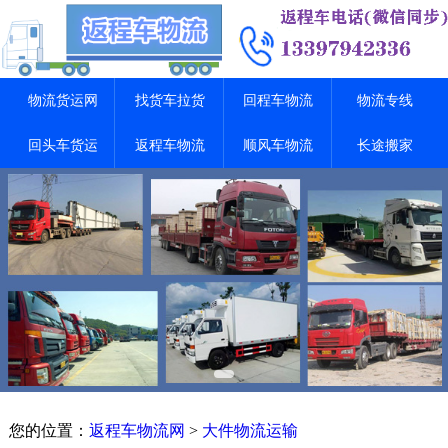
物流货运网
找货车拉货
回程车物流
物流专线
回头车货运
返程车物流
顺风车物流
长途搬家
您的位置：
返程车物流网
>
大件物流运输