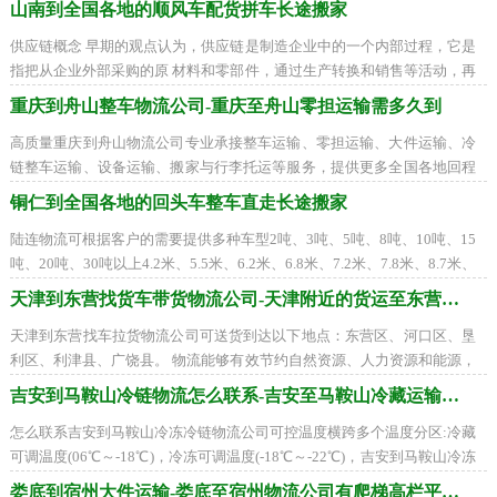
山南到全国各地的顺风车配货拼车长途搬家
供应链概念 早期的观点认为，供应链是制造企业中的一个内部过程，它是
指把从企业外部采购的原 材料和零部件，通过生产转换和销售等活动，再
传递到零售商和用户的一个过程。传
重庆到舟山整车物流公司-重庆至舟山零担运输需多久到
高质量重庆到舟山物流公司专业承接整车运输、零担运输、大件运输、冷
链整车运输、设备运输、搬家与行李托运等服务，提供更多全国各地回程
货车装货周边联系，全国联营打造一流
铜仁到全国各地的回头车整车直走长途搬家
陆连物流可根据客户的需要提供多种车型2吨、3吨、5吨、8吨、10吨、15
吨、20吨、30吨以上4.2米、5.5米、6.2米、6.8米、7.2米、7.8米、8.7米、
9.6米、12.5米、17.5米平板车、高栏车、箱式车、
天津到东营找货车带货物流公司-天津附近的货运至东营需要多少天
天津到东营找车拉货物流公司可送货到达以下地点：东营区、河口区、垦
利区、利津县、广饶县。 物流能够有效节约自然资源、人力资源和能源，
同时也能够节约费用。物流的使命就是
吉安到马鞍山冷链物流怎么联系-吉安至马鞍山冷藏运输公司
怎么联系吉安到马鞍山冷冻冷链物流公司可控温度横跨多个温度分区:冷藏
可调温度(06℃～-18℃)，冷冻可调温度(-18℃～-22℃)，吉安到马鞍山冷冻
冷藏车运输在吉州区、青原区、井冈山市
娄底到宿州大件运输-娄底至宿州物流公司有爬梯高栏平板车