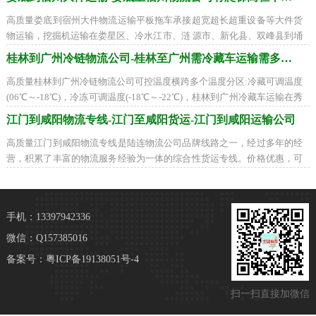
高质量娄底到宿州大件物流运输平板拖车承接超宽超长超重设备等大件货
物运输，挖掘机运输在娄星区、冷水江市、涟 源市、新化县、双峰县到埇
桥区、砀山县、萧县、灵璧县、泗县找
桂林到广州冷链物流公司-桂林至广州需冷藏车运输需多久到
高质量桂林到广州冷链物流公司可控温度横跨多个温度分区:冷藏可调温度
(06℃～-18℃)，冷冻可调温度(-18℃～-22℃)，桂林到广州冷藏车运输在秀
峰区、叠彩区、象山区、七星区、雁山区
江门到咸阳物流专线-江门至咸阳货运-江门到咸阳运输公司
高质量江门到咸阳物流专线是陆连物流公司品牌线路之一，经过多年的经
营，积累了丰富的物流服务经验为一体的综合性货运专线。价格优惠，可
配送到以下地区：秦都区、杨陵区、渭
手机：13397942336
微信：Q157385016
备案号：
粤ICP备19138051号-4
扫一扫直接加微信