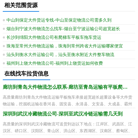
相关范围货源
中山到保定大件货运专线-中山至保定物流公司需多久到
烟台到宁波大件物流怎么找车-烟台至宁波运输公司超宽超长
长沙到绵阳大件物流公司有爬梯车平板车拖车货运
珠海至常州大件物流运输，珠海到常州跨省大件运输哪家便宜
汕头到衡水大件运输公司，汕头至衡水附近大件整车物流
福州到上饶大件物流公司-福州到上饶货运如何收费
在线找车拉货信息
廊坊到青岛大件物流怎么联系-廊坊至青岛运输有平板爬梯车
高质量廊坊到青岛大件物流运输平板拖车承接超宽超长超重设备等大件货
物运输，挖掘机运输在香河县、固安县、永清县、文安县、大成县、霸州
市、三河市到市南区、市北区、李沧区
深圳到武汉冷藏物流公司-深圳至武汉冷链运输需几天到
高质量的深圳到武汉冷藏物流可送货到达以下地点：江岸区、武昌区、江
汉区、硚口区、汉阳区、青山区、洪山区、东西湖区、汉南区、蔡甸区、
江夏区、黄陂区、新洲区、仙桃市、天