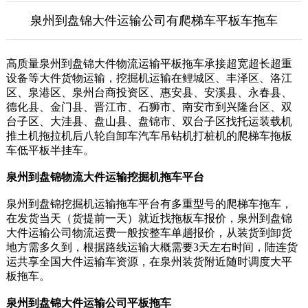
泉州到盘锦大件运输公司有爬梯车平板车拖车
高质量泉州到盘锦大件物流运输平板拖车承接超宽超长超重
设备等大件货物运输，挖掘机运输在鲤城区、丰泽区、洛江
区、泉港区、泉州台商投资区、惠安县、安溪县、永春县、
德化县、金门县、晋江市、石狮市、南安市到兴隆台区、双
台子区、大洼县、盘山县、盘锦市、双台子区找托运装载机
推土机拖拉机后八轮自卸车汽车吊钻机打桩机的爬梯车拖板
车低平板半挂车。
泉州到盘锦物流大件运输挖掘机拖车平台
泉州到盘锦挖掘机运输拖车平台有多重型号的爬梯车拖车，
在发货当天（货提前一天）就近找拖板车报价，泉州到盘锦
大件运输公司物流运费一般按整车单趟报价，从装货到卸货
地方需多久到，根据路线运输大概需要3天左右时间，陆连货
运共享全国大件运输车资源，在泉州装货附近随时调度大平
板拖车。
泉州到盘锦大件运输公司平板拖车