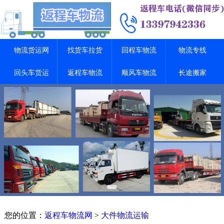
物流货运网
找货车拉货
回程车物流
物流专线
回头车货运
返程车物流
顺风车物流
长途搬家
您的位置：
返程车物流网
>
大件物流运输