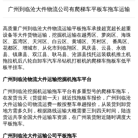
广州到临沧大件物流公司有爬梯车平板车拖车运输
高质量广州到临沧大件物流运输平板拖车承接超宽超长超重
设备等大件货物运输，挖掘机运输在越秀区、萝岗区、海珠
区、荔湾区、天河区、白云区、黄埔区、芳村区、 番禺区、
花都区、增城市、从化市到临翔区、凤庆县、云县、永德
县、镇康县、双江县、耿马县、沧源县找托运装载机推土机
拖拉机后八轮自卸车汽车吊钻机打桩机的爬梯车拖板车低平
板半挂车。
广州到临沧物流大件运输挖掘机拖车平台
广州到临沧挖掘机运输拖车平台有多重型号的爬梯车拖车，
在发货当天（货提前一天）就近找拖板车报价，广州到临沧
大件运输公司物流运费一般按整车单趟报价，从装货到卸货
地方需多久到，根据路线运输大概需要三到四天时间，陆连
货运共享全国大件运输车资源，在广州装货附近随时调度大
平板拖车。
广州到临沧大件运输公司平板拖车