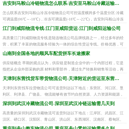
峰区、叠彩区、象山区、七星区、雁山区
吉安到马鞍山冷链物流怎么联系-吉安至马鞍山冷藏运输公司
怎么联系吉安到马鞍山冷冻冷链物流公司可控温度横跨多个温度分区:冷藏
可调温度(06℃～-18℃)，冷冻可调温度(-18℃～-22℃)，吉安到马鞍山冷冻
冷藏车运输在吉州区、青原区、井冈山市
江门到咸阳物流专线-江门至咸阳货运-江门到咸阳运输公司
高质量江门到咸阳物流专线是陆连物流公司品牌线路之一，经过多年的经
营，积累了丰富的物流服务经验为一体的综合性货运专线。价格优惠，可
配送到以下地区：秦都区、杨陵区、渭
山南到全国各地的顺风车配货拼车长途搬家
供应链概念 早期的观点认为，供应链是制造企业中的一个内部过程，它是
指把从企业外部采购的原 材料和零部件，通过生产转换和销售等活动，再
传递到零售商和用户的一个过程。传
天津到东营找货车带货物流公司-天津附近的货运至东营需要多少天
天津到东营找车拉货物流公司可送货到达以下地点：东营区、河口区、垦
利区、利津县、广饶县。 物流能够有效节约自然资源、人力资源和能源，
同时也能够节约费用。物流的使命就是
深圳到武汉冷藏物流公司-深圳至武汉冷链运输需几天到
高质量的深圳到武汉冷藏物流可送货到达以下地点：江岸区、武昌区、江
汉区、硚口区、汉阳区、青山区、洪山区、东西湖区、汉南区、蔡甸区、
江夏区、黄陂区、新洲区、仙桃市、天
重庆到舟山整车物流公司-重庆至舟山零担运输需多久到