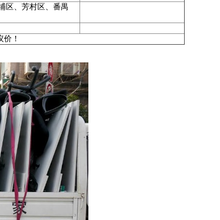
埔区、芳村区、番禺
议价！