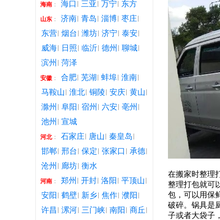
海口
三亚
万宁
东方
海南
：
济南
青岛
淄博
枣庄
山东
：
东营
烟台
潍坊
济宁
泰安
威海
日照
临沂
德州
聊城
滨州
菏泽
合肥
芜湖
蚌埠
淮南
安徽
：
马鞍山
淮北
铜陵
安庆
黄山
滁州
阜阳
宿州
六安
亳州
池州
宣城
石家庄
唐山
秦皇岛
河北
：
邯郸
邢台
保定
张家口
承德
沧州
廊坊
衡水
在搬家时整理
郑州
开封
洛阳
平顶山
河南
：
整理打包就可
包，可以用保
安阳
鹤壁
新乡
焦作
濮阳
破碎。锅具是
许昌
漯河
三门峡
南阳
商丘
子或者大袋子