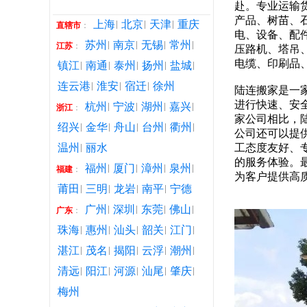
赴。专业运输
产品、树苗、
上海
北京
天津
重庆
直辖市
：
电、设备、配
苏州
南京
无锡
常州
江苏
：
压路机、塔吊
电缆、印刷品
镇江
南通
泰州
扬州
盐城
连云港
淮安
宿迁
徐州
陆连搬家是一
进行快速、安
杭州
宁波
湖州
嘉兴
浙江
：
家公司相比，
绍兴
金华
舟山
台州
衢州
公司还可以提
温州
丽水
工态度友好、
的服务体验。
福州
厦门
漳州
泉州
福建
：
为客户提供高
莆田
三明
龙岩
南平
宁德
广州
深圳
东莞
佛山
广东
：
珠海
惠州
汕头
韶关
江门
湛江
茂名
揭阳
云浮
潮州
清远
阳江
河源
汕尾
肇庆
梅州