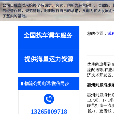
您的位置：
返
-全国找车调车服务 -
提供海量运力资源
优质的惠州到
流配送等,在
济技术开发区、
物流公司电话/微信同步
惠州到威海搬
惠州到威海长途
13.7米、1
联营打造一流
13265009718
省力、更省钱