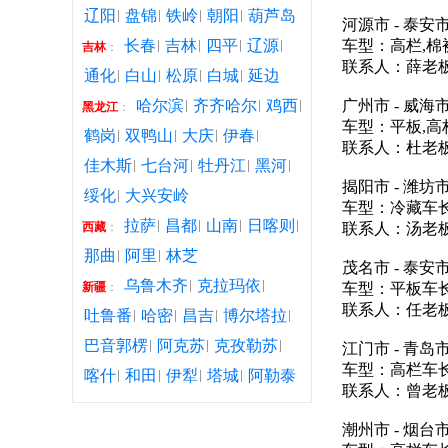
辽阳
盘锦
铁岭
朝阳
葫芦岛
河源市 - 泰安
长春
吉林
四平
辽源
车型：高栏,棉
吉林
：
联系人：薛老板联
通化
白山
松原
白城
延边
哈尔滨
齐齐哈尔
鸡西
广州市 - 威海
黑龙江
：
车型：平板,高
鹤岗
双鸭山
大庆
伊春
联系人：杜老板联
佳木斯
七台河
牡丹江
黑河
揭阳市 - 潍坊
绥化
大兴安岭
车型：冷藏车长
拉萨
昌都
山南
日喀则
西藏
：
联系人：汤老板联
那曲
阿里
林芝
茂名市 - 泰安
乌鲁木齐
克拉玛依
新疆
：
车型：平板车长
联系人：任老板联
吐鲁番
哈密
昌吉
博尔塔拉
巴音郭楞
阿克苏
克孜勒苏
江门市 - 青岛
车型：高栏车长
喀什
和田
伊犁
塔城
阿勒泰
联系人：曾老板联
潮州市 - 烟台