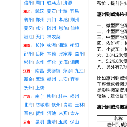
信阳
周口
驻马店
济源
帮忙，提前告
武汉
黄石
十堰
宜昌
湖北
：
惠州到威海跨
襄阳
鄂州
荆门
孝感
荆州
一、微型面包车：长1
黄冈
咸宁
随州
恩施
仙桃
二、小型面包车：长
潜江
天门
神农架
三、中型面包车：长
四、依维柯：长2.
长沙
株洲
湘潭
衡阳
湖南
：
五、小货车：长2.
邵阳
岳阳
常德
张家界
益阳
六、3.8/4.2米
七、5.2/6.8米
郴州
永州
怀化
娄底
湘西
八、另外有7.7米
南昌
景德镇
萍乡
九江
江西
：
比如惠州到威
新余
鹰潭
赣州
吉安
宜春
车容量或者搬
抚州
上饶
是影响搬家费
较远，建议提
南宁
柳州
桂林
梧州
广西
：
北海
防城港
钦州
贵港
玉林
惠州到威海搬
百色
贺州
河池
来宾
崇左
名称
昆明
曲靖
玉溪
保山
云南
：
惠州到威