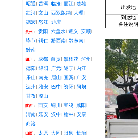
昭通
普洱
临沧
丽江
楚雄
出发地
红河
文山
西双版纳
大理
到达地
德宏
怒江
迪庆
备注说
贵阳
六盘水
遵义
安顺
贵州
：
毕节
铜仁
黔西南
黔东南
黔南
成都
自贡
攀枝花
泸州
四川
：
德阳
绵阳
广元
遂宁
内江
乐山
南充
眉山
宜宾
广安
达州
雅安
巴中
资阳
阿坝
甘孜
凉山
西安
铜川
宝鸡
咸阳
陕西
：
渭南
延安
汉中
榆林
安康
商洛
太原
大同
阳泉
长治
山西
：