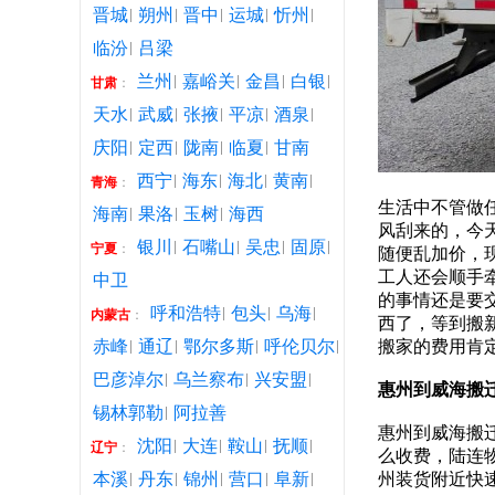
晋城
朔州
晋中
运城
忻州
临汾
吕梁
兰州
嘉峪关
金昌
白银
甘肃
：
天水
武威
张掖
平凉
酒泉
庆阳
定西
陇南
临夏
甘南
西宁
海东
海北
黄南
青海
：
生活中不管做
海南
果洛
玉树
海西
风刮来的，今
银川
石嘴山
吴忠
固原
宁夏
：
随便乱加价，
工人还会顺手
中卫
的事情还是要
呼和浩特
包头
乌海
内蒙古
：
西了，等到搬
赤峰
通辽
鄂尔多斯
呼伦贝尔
搬家的费用肯
巴彦淖尔
乌兰察布
兴安盟
惠州到威海搬
锡林郭勒
阿拉善
惠州到威海搬
沈阳
大连
鞍山
抚顺
辽宁
：
么收费，陆连
本溪
丹东
锦州
营口
阜新
州装货附近快