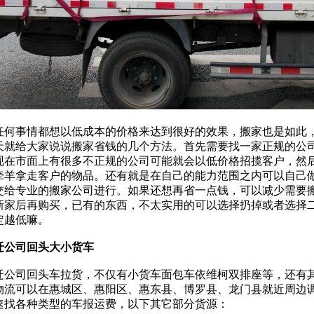
任何事情都想以低成本的价格来达到很好的效果，搬家也是如此
天就给大家说说搬家省钱的几个方法。首先需要找一家正规的公
现在市面上有很多不正规的公司可能就会以低价格招揽客户，然
牵羊拿走客户的物品。还有就是在自己的能力范围之内可以自己
交给专业的搬家公司进行。如果还想再省一点钱，可以减少需要
新家后再购买，已有的东西，不太实用的可以选择扔掉或者选择
定越低嘛。
迁公司回头大小货车
迁公司回头车拉货，不仅有小货车面包车依维柯双排座等，还有
物流可以在惠城区、惠阳区、惠东县、博罗县、龙门县就近周边
速找各种类型的车报运费，以下其它部分货源：