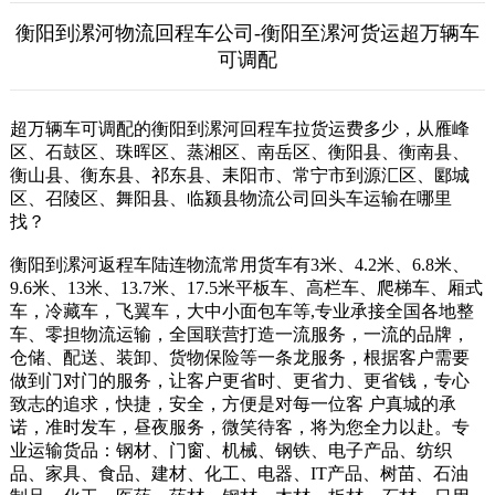
衡阳到漯河物流回程车公司-衡阳至漯河货运超万辆车
可调配
超万辆车可调配的衡阳到漯河回程车拉货运费多少，从雁峰
区、石鼓区、珠晖区、蒸湘区、南岳区、衡阳县、衡南县、
衡山县、衡东县、祁东县、耒阳市、常宁市到源汇区、郾城
区、召陵区、舞阳县、临颍县物流公司回头车运输在哪里
找？
衡阳到漯河返程车陆连物流常用货车有3米、4.2米、6.8米、
9.6米、13米、13.7米、17.5米平板车、高栏车、爬梯车、厢式
车，冷藏车，飞翼车，大中小面包车等,专业承接全国各地整
车、零担物流运输，全国联营打造一流服务，一流的品牌，
仓储、配送、装卸、货物保险等一条龙服务，根据客户需要
做到门对门的服务，让客户更省时、更省力、更省钱，专心
致志的追求，快捷，安全，方便是对每一位客 户真城的承
诺，准时发车，昼夜服务，微笑待客，将为您全力以赴。专
业运输货品：钢材、门窗、机械、钢铁、电子产品、纺织
品、家具、食品、建材、化工、电器、IT产品、树苗、石油