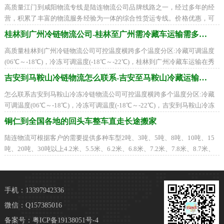
高质量江门到咸阳物流专线是陆连物流公司品牌线路之一，经过多年的经
营，积累了丰富的物流服务经验为一体的综合性货运专线。价格优惠，可
配送到以下地区：秦都区、杨陵区、渭
桂林到广州冷链物流公司-桂林至广州需冷藏车运输需多久到
高质量桂林到广州冷链物流公司可控温度横跨多个温度分区:冷藏可调温度
(06℃～-18℃)，冷冻可调温度(-18℃～-22℃)，桂林到广州冷藏车运输在秀
峰区、叠彩区、象山区、七星区、雁山区
吉安到马鞍山冷链物流怎么联系-吉安至马鞍山冷藏运输公司
怎么联系吉安到马鞍山冷冻冷链物流公司可控温度横跨多个温度分区:冷藏
可调温度(06℃～-18℃)，冷冻可调温度(-18℃～-22℃)，吉安到马鞍山冷冻
冷藏车运输在吉州区、青原区、井冈山市
铜仁到全国各地的回头车整车直走长途搬家
陆连物流可根据客户的需要提供多种车型2吨、3吨、5吨、8吨、10吨、15
吨、20吨、30吨以上4.2米、5.5米、6.2米、6.8米、7.2米、7.8米、8.7米、
9.6米、12.5米、17.5米平板车、高栏车、箱式车、
手机：13397942336
微信：Q157385016
备案号：
粤ICP备19138051号-4