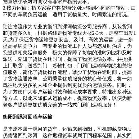
物量较小或对时间没有非常严格的要求。
3.接力运输：指多家客户将货物分别运输到不同的中转站，由
不同的车辆负责运输，适用于货物量大、时间紧迫的情况。
陆连物流作为专业的衡阳到漯河物流公司服务商，从装货到
卸货需多久到，根据路线走物流专线大概2-3天，走整车出发1
天,为了保证货物运输更加安全、及时、高效的运营，进一步
提高品牌竞争力，有专业的物流工作人员与您及时沟通，为
您提供相关延伸服务，极大的保障了货物的准时到达和及时
派送，缩短了货物在途时间，提高了物流运输效率。并提供
上门取货，送货到门，货物打包，门到门运输等物流相关增
值服务，简化了货物操作流程，减少了货物在途时间，提高
了货物流通效率。公司秉承优质服务的核心价值观，将一如
既往地为更多的人和企业提供到更优质的运输服务。同时，
为了方便广大客户运输时效和物流成本要求，特推出多种运
输方式，以此来降低从运输成本，提高物流效率，以便为新
老客户提供更加优质完善的一站式门到门运输服务！
衡阳到漯河回程车运输
是指原本属于漯河的货车，运输来到衡阳，司机卸载货物后
仍需返回到漯河，这种返程货车就属于回程车范围，其实回