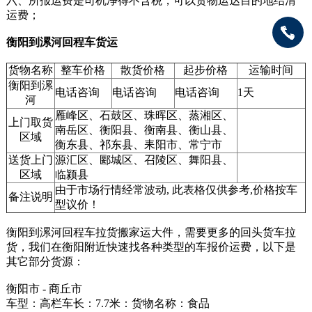
六、所报运费是司机净得不含税，可以货物运达目的地结清
运费；
衡阳到漯河回程车货运
货物名称
整车价格
散货价格
起步价格
运输时间
衡阳到漯
电话咨询
电话咨询
电话咨询
1天
河
雁峰区、石鼓区、珠晖区、蒸湘区、
上门取货
南岳区、衡阳县、衡南县、衡山县、
区域
衡东县、祁东县、耒阳市、常宁市
送货上门
源汇区、郾城区、召陵区、舞阳县、
区域
临颍县
由于市场行情经常波动, 此表格仅供参考,价格按车
备注说明
型议价！
衡阳到漯河回程车拉货搬家运大件，需要更多的回头货车拉
货，我们在衡阳附近快速找各种类型的车报价运费，以下是
其它部分货源：
衡阳市 - 商丘市
车型：高栏车长：7.7米：货物名称：食品