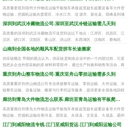
高质量娄底到宿州大件物流运输平板拖车承接超宽超长超重设备等大件货
物运输，挖掘机运输在娄星区、冷水江市、涟 源市、新化县、双峰县到埇
桥区、砀山县、萧县、灵璧县、泗县找
深圳到武汉冷藏物流公司-深圳至武汉冷链运输需几天到
高质量的深圳到武汉冷藏物流可送货到达以下地点：江岸区、武昌区、江
汉区、硚口区、汉阳区、青山区、洪山区、东西湖区、汉南区、蔡甸区、
江夏区、黄陂区、新洲区、仙桃市、天
山南到全国各地的顺风车配货拼车长途搬家
供应链概念 早期的观点认为，供应链是制造企业中的一个内部过程，它是
指把从企业外部采购的原 材料和零部件，通过生产转换和销售等活动，再
传递到零售商和用户的一个过程。传
重庆到舟山整车物流公司-重庆至舟山零担运输需多久到
高质量重庆到舟山物流公司专业承接整车运输、零担运输、大件运输、冷
链整车运输、设备运输、搬家与行李托运等服务，提供更多全国各地回程
货车装货周边联系，全国联营打造一流
廊坊到青岛大件物流怎么联系-廊坊至青岛运输有平板爬梯车
高质量廊坊到青岛大件物流运输平板拖车承接超宽超长超重设备等大件货
物运输，挖掘机运输在香河县、固安县、永清县、文安县、大成县、霸州
市、三河市到市南区、市北区、李沧区
江门到咸阳物流专线-江门至咸阳货运-江门到咸阳运输公司