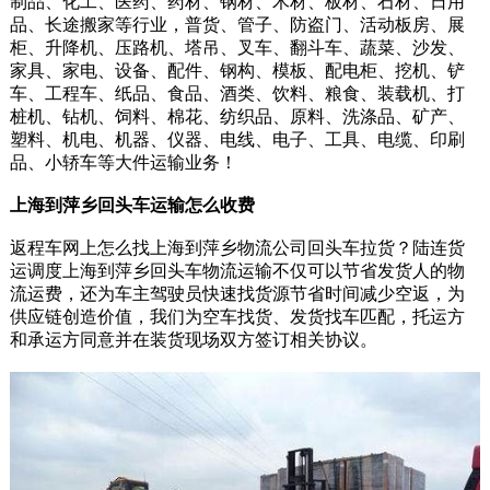
制品、化工、医药、药材、钢材、木材、板材、石材、日用
品、长途搬家等行业，普货、管子、防盗门、活动板房、展
柜、升降机、压路机、塔吊、叉车、翻斗车、蔬菜、沙发、
家具、家电、设备、配件、钢构、模板、配电柜、挖机、铲
车、工程车、纸品、食品、酒类、饮料、粮食、装载机、打
桩机、钻机、饲料、棉花、纺织品、原料、洗涤品、矿产、
塑料、机电、机器、仪器、电线、电子、工具、电缆、印刷
品、小轿车等大件运输业务！
上海到萍乡回头车运输怎么收费
返程车网上怎么找上海到萍乡物流公司回头车拉货？陆连货
运调度上海到萍乡回头车物流运输不仅可以节省发货人的物
流运费，还为车主驾驶员快速找货源节省时间减少空返，为
供应链创造价值，我们为空车找货、发货找车匹配，托运方
和承运方同意并在装货现场双方签订相关协议。