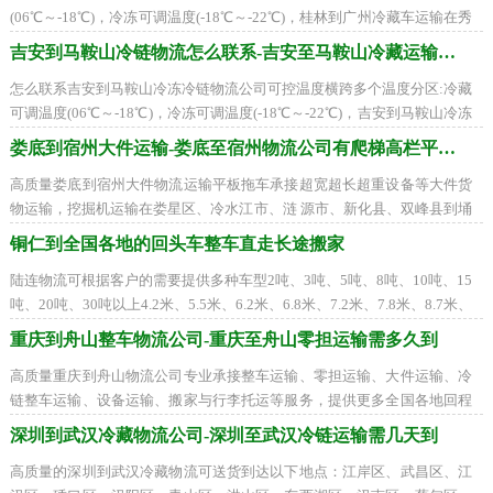
(06℃～-18℃)，冷冻可调温度(-18℃～-22℃)，桂林到广州冷藏车运输在秀
峰区、叠彩区、象山区、七星区、雁山区
吉安到马鞍山冷链物流怎么联系-吉安至马鞍山冷藏运输公司
怎么联系吉安到马鞍山冷冻冷链物流公司可控温度横跨多个温度分区:冷藏
可调温度(06℃～-18℃)，冷冻可调温度(-18℃～-22℃)，吉安到马鞍山冷冻
冷藏车运输在吉州区、青原区、井冈山市
娄底到宿州大件运输-娄底至宿州物流公司有爬梯高栏平板车
高质量娄底到宿州大件物流运输平板拖车承接超宽超长超重设备等大件货
物运输，挖掘机运输在娄星区、冷水江市、涟 源市、新化县、双峰县到埇
桥区、砀山县、萧县、灵璧县、泗县找
铜仁到全国各地的回头车整车直走长途搬家
陆连物流可根据客户的需要提供多种车型2吨、3吨、5吨、8吨、10吨、15
吨、20吨、30吨以上4.2米、5.5米、6.2米、6.8米、7.2米、7.8米、8.7米、
9.6米、12.5米、17.5米平板车、高栏车、箱式车、
重庆到舟山整车物流公司-重庆至舟山零担运输需多久到
高质量重庆到舟山物流公司专业承接整车运输、零担运输、大件运输、冷
链整车运输、设备运输、搬家与行李托运等服务，提供更多全国各地回程
货车装货周边联系，全国联营打造一流
深圳到武汉冷藏物流公司-深圳至武汉冷链运输需几天到
高质量的深圳到武汉冷藏物流可送货到达以下地点：江岸区、武昌区、江