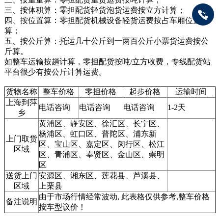
三、按体积算：零担配货轻货泡货运费按立方计算；
四、按位置算：零担配货机械设备轻货运费按占车厢位置
算；
五、按公斤算：托运几十公斤到一两百公斤小票货运费按公
斤算。
如整车运输按趟计算，零担配货按吨/立方收费，专线配货站
平台很少有按公斤计算运费。
货物名称
整车价格
零担价格
起步价格
运输时间
上海到萍
电话咨询
电话咨询
电话咨询
1-2天
乡
黄浦区、静安区、徐汇区、长宁区、
杨浦区、虹口区、普陀区、浦东新
上门取货
区、宝山区、嘉定区、闵行区、松江
区域
区、青浦区、奉贤区、金山区、崇明
区
送货上门
安源区、湘东区、莲花县、芦溪县、
区域
上栗县
由于市场行情经常波动, 此表格仅供参考,整车价格
备注说明
按车型议价！