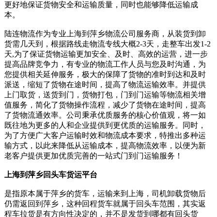
更好地保证货物安全和运输质量，同时也能够降低运输成
本。
陆连物流作为专业上海到萍乡物流公司服务商，从装货到卸
货需几天到，根据路线走物流专线大概2-3天，走整车出发1-2
天,为了保证货物运输更加安全、及时、高效的运营，进一步
提高品牌竞争力，有专业的物流工作人员与您及时沟通，为
您提供相关延伸服务，极大的保障了货物的准时到达和及时
派送，缩短了货物在途时间，提高了物流运输效率。并提供
上门取货，送货到门，货物打包，门到门运输等物流相关增
值服务，简化了货物操作流程，减少了货物在途时间，提高
了货物流通效率。公司秉承优质服务的核心价值观，将一如
既往地为更多的人和企业提供到更优质的运输服务。同时，
为了方便广大客户运输时效和物流成本要求，特推出多种运
输方式，以此来降低从运输成本，提高物流效率，以便为新
老客户提供更加优质完善的一站式门到门运输服务！
上海到萍乡回头车货运平台
是指原本属于萍乡的货车，运输来到上海，司机卸载货物后
仍需返回到萍乡，这种回程货车就属于回头车范围，其实返
程车拉货是有方向性决定的，并不是发货到哪都有回头货