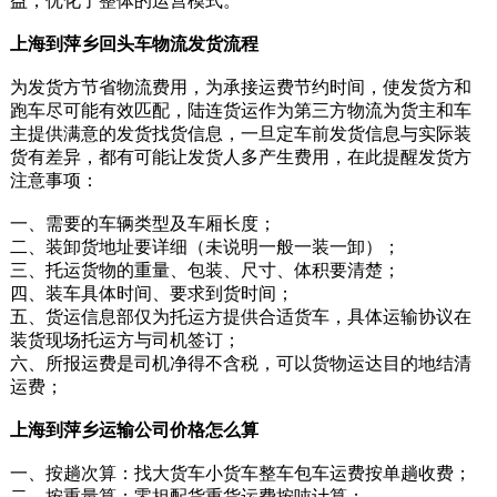
益，优化了整体的运营模式。
上海到萍乡回头车物流发货流程
为发货方节省物流费用，为承接运费节约时间，使发货方和
跑车尽可能有效匹配，陆连货运作为第三方物流为货主和车
主提供满意的发货找货信息，一旦定车前发货信息与实际装
货有差异，都有可能让发货人多产生费用，在此提醒发货方
注意事项：
一、需要的车辆类型及车厢长度；
二、装卸货地址要详细（未说明一般一装一卸）；
三、托运货物的重量、包装、尺寸、体积要清楚；
四、装车具体时间、要求到货时间；
五、货运信息部仅为托运方提供合适货车，具体运输协议在
装货现场托运方与司机签订；
六、所报运费是司机净得不含税，可以货物运达目的地结清
运费；
上海到萍乡运输公司价格怎么算
一、按趟次算：找大货车小货车整车包车运费按单趟收费；
二、按重量算：零担配货重货运费按吨计算；