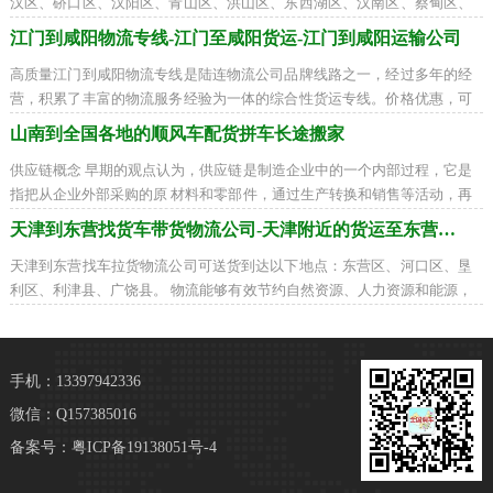
汉区、硚口区、汉阳区、青山区、洪山区、东西湖区、汉南区、蔡甸区、
江夏区、黄陂区、新洲区、仙桃市、天
江门到咸阳物流专线-江门至咸阳货运-江门到咸阳运输公司
高质量江门到咸阳物流专线是陆连物流公司品牌线路之一，经过多年的经
营，积累了丰富的物流服务经验为一体的综合性货运专线。价格优惠，可
配送到以下地区：秦都区、杨陵区、渭
山南到全国各地的顺风车配货拼车长途搬家
供应链概念 早期的观点认为，供应链是制造企业中的一个内部过程，它是
指把从企业外部采购的原 材料和零部件，通过生产转换和销售等活动，再
传递到零售商和用户的一个过程。传
天津到东营找货车带货物流公司-天津附近的货运至东营需要多少天
天津到东营找车拉货物流公司可送货到达以下地点：东营区、河口区、垦
利区、利津县、广饶县。 物流能够有效节约自然资源、人力资源和能源，
同时也能够节约费用。物流的使命就是
手机：13397942336
微信：Q157385016
备案号：
粤ICP备19138051号-4