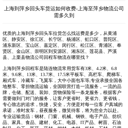
上海到萍乡回头车货运如何收费-上海至萍乡物流公司
需多久到
优质的上海到萍乡回头车拉货怎么找运费是多少，从黄浦
区、静安区、徐汇区、长宁区、杨浦区、虹口区、普陀区、
浦东新区、宝山区、嘉定区、闵行区、松江区、青浦区、奉
贤区、金山区、崇明区到安源区、湘东区、莲花县、芦溪
县、上栗县物流公司回程车物流在哪里找？
上海到萍乡回程车是陆连物流常用货车有3米、4.2米、6.8
米、9.6米、13米、13.7米、17.5米平板车、高栏车、爬梯车、
厢式车，冷藏车，飞翼车，大中小面包车等,专业承接全国各
地整车、零担物流运输，全国联营打造一流服务，一流的品
牌，仓储、配送、装卸、货物保险等一条龙服务，根据客户
需要做到门对门的服务，让客户更省时、更省力、更省钱，
专心致志的追求，快捷，安全，方便是对每一位客 户真城的
承诺，准时发车，昼夜服务，微笑待客，将为您全力以赴。
专业运输货品：钢材、门窗、机械、钢铁、电子产品、纺织
品、家具、食品、建材、化工、电器、IT产品、树苗、石油