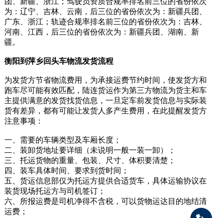
团、新疆、浙江；驾驶员资质合规率排名前三位的省份依次
为：辽宁、吉林、云南，后三位的省份依次为：新疆兵团、
广东、浙江；轨迹合规率排名前三位的省份依次为：吉林、
河南、江西，后三位的省份依次为：新疆兵团、湖南、新
疆。
衡阳到萍乡回头车物流发货流程
为发货方节省物流费用，为承接运费节约时间，使发货方和
跑车尽可能有效匹配，陆连货运作为第三方物流为货主和车
主提供满意的发货找货信息，一旦定车前发货信息与实际装
货有差异，都有可能让发货人多产生费用，在此提醒发货方
注意事项：
一、需要的车辆类型及车厢长度；
二、装卸货地址要详细（未说明一般一装一卸）；
三、托运货物的重量、包装、尺寸、体积要清楚；
四、装车具体时间、要求到货时间；
五、货运信息部仅为托运方提供合适货车，具体运输协议在
装货现场托运方与司机签订；
六、所报运费是司机净得不含税，可以货物运达目的地结清
运费；