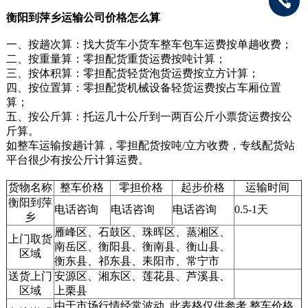
衡阳到萍乡运输公司价格怎么算
一、按趟次算：找大货车小货车整车包车运费按单趟收费；
二、按重量算：零担配货重货运费按吨计算；
三、按体积算：零担配货轻货泡货运费按立方计算；
四、按位置算：零担配货机械设备轻货运费按占车厢位置
算；
五、按公斤算：托运几十公斤到一两百公斤小票货运费按公
斤算。
如整车运输按趟计算，零担配货按吨/立方收费，专线配货站
平台很少有按公斤计算运费。
货物名称
整车价格
零担价格
起步价格
运输时间
衡阳到萍
电话咨询
电话咨询
电话咨询
0.5-1天
乡
雁峰区、石鼓区、珠晖区、蒸湘区、
上门取货
南岳区、衡阳县、衡南县、衡山县、
区域
衡东县、祁东县、耒阳市、常宁市
送货上门
安源区、湘东区、莲花县、芦溪县、
区域
上栗县
由于市场行情经常波动, 此表格仅供参考,整车价格