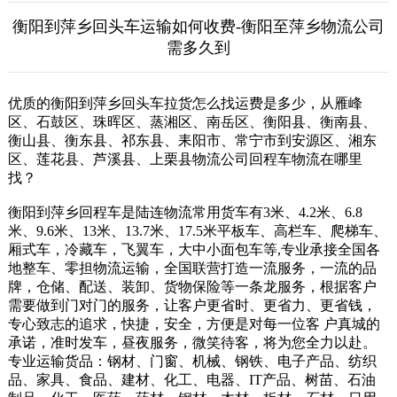
衡阳到萍乡回头车运输如何收费-衡阳至萍乡物流公司
需多久到
优质的衡阳到萍乡回头车拉货怎么找运费是多少，从雁峰
区、石鼓区、珠晖区、蒸湘区、南岳区、衡阳县、衡南县、
衡山县、衡东县、祁东县、耒阳市、常宁市到安源区、湘东
区、莲花县、芦溪县、上栗县物流公司回程车物流在哪里
找？
衡阳到萍乡回程车是陆连物流常用货车有3米、4.2米、6.8
米、9.6米、13米、13.7米、17.5米平板车、高栏车、爬梯车、
厢式车，冷藏车，飞翼车，大中小面包车等,专业承接全国各
地整车、零担物流运输，全国联营打造一流服务，一流的品
牌，仓储、配送、装卸、货物保险等一条龙服务，根据客户
需要做到门对门的服务，让客户更省时、更省力、更省钱，
专心致志的追求，快捷，安全，方便是对每一位客 户真城的
承诺，准时发车，昼夜服务，微笑待客，将为您全力以赴。
专业运输货品：钢材、门窗、机械、钢铁、电子产品、纺织
品、家具、食品、建材、化工、电器、IT产品、树苗、石油