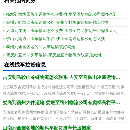
相关范围货源
衡水到潍坊回头车运输怎么收费-衡水至潍坊物流公司需多久到
湖州到蚌埠回头车运输公司-湖州至蚌埠货运如何找车拉货
太原到昆明回头车物流怎么收费-太原至昆明货运平台需几天到
佛山到南通回头车物流平台-佛山至南通运输公司怎么找
泰州到全国各地的回头车运输装好就走
肇庆到宜兴回头车运输-肇庆至宜兴物流专线需几天到
在线找车拉货信息
吉安到马鞍山冷链物流怎么联系-吉安至马鞍山冷藏运输公司
怎么联系吉安到马鞍山冷冻冷链物流公司可控温度横跨多个温度分区:冷藏
可调温度(06℃～-18℃)，冷冻可调温度(-18℃～-22℃)，吉安到马鞍山冷冻
冷藏车运输在吉州区、青原区、井冈山市
娄底到宿州大件运输-娄底至宿州物流公司有爬梯高栏平板车
高质量娄底到宿州大件物流运输平板拖车承接超宽超长超重设备等大件货
物运输，挖掘机运输在娄星区、冷水江市、涟 源市、新化县、双峰县到埇
桥区、砀山县、萧县、灵璧县、泗县找
山南到全国各地的顺风车配货拼车长途搬家