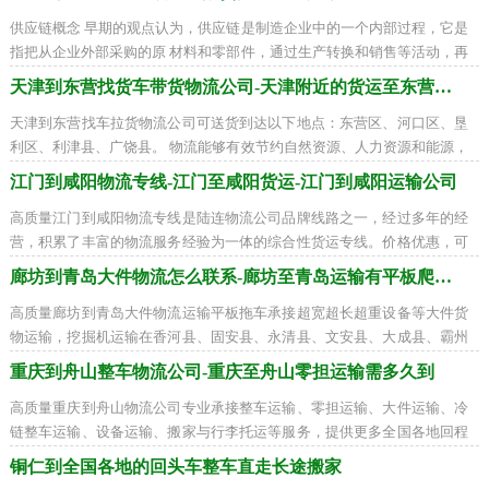
供应链概念 早期的观点认为，供应链是制造企业中的一个内部过程，它是
指把从企业外部采购的原 材料和零部件，通过生产转换和销售等活动，再
传递到零售商和用户的一个过程。传
天津到东营找货车带货物流公司-天津附近的货运至东营需要多少天
天津到东营找车拉货物流公司可送货到达以下地点：东营区、河口区、垦
利区、利津县、广饶县。 物流能够有效节约自然资源、人力资源和能源，
同时也能够节约费用。物流的使命就是
江门到咸阳物流专线-江门至咸阳货运-江门到咸阳运输公司
高质量江门到咸阳物流专线是陆连物流公司品牌线路之一，经过多年的经
营，积累了丰富的物流服务经验为一体的综合性货运专线。价格优惠，可
配送到以下地区：秦都区、杨陵区、渭
廊坊到青岛大件物流怎么联系-廊坊至青岛运输有平板爬梯车
高质量廊坊到青岛大件物流运输平板拖车承接超宽超长超重设备等大件货
物运输，挖掘机运输在香河县、固安县、永清县、文安县、大成县、霸州
市、三河市到市南区、市北区、李沧区
重庆到舟山整车物流公司-重庆至舟山零担运输需多久到
高质量重庆到舟山物流公司专业承接整车运输、零担运输、大件运输、冷
链整车运输、设备运输、搬家与行李托运等服务，提供更多全国各地回程
货车装货周边联系，全国联营打造一流
铜仁到全国各地的回头车整车直走长途搬家