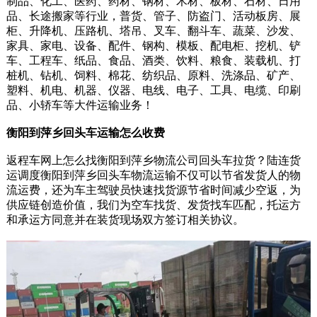
制品、化工、医药、药材、钢材、木材、板材、石材、日用
品、长途搬家等行业，普货、管子、防盗门、活动板房、展
柜、升降机、压路机、塔吊、叉车、翻斗车、蔬菜、沙发、
家具、家电、设备、配件、钢构、模板、配电柜、挖机、铲
车、工程车、纸品、食品、酒类、饮料、粮食、装载机、打
桩机、钻机、饲料、棉花、纺织品、原料、洗涤品、矿产、
塑料、机电、机器、仪器、电线、电子、工具、电缆、印刷
品、小轿车等大件运输业务！
衡阳到萍乡回头车运输怎么收费
返程车网上怎么找衡阳到萍乡物流公司回头车拉货？陆连货
运调度衡阳到萍乡回头车物流运输不仅可以节省发货人的物
流运费，还为车主驾驶员快速找货源节省时间减少空返，为
供应链创造价值，我们为空车找货、发货找车匹配，托运方
和承运方同意并在装货现场双方签订相关协议。