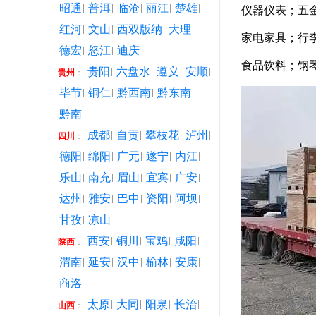
昭通
普洱
临沧
丽江
楚雄
仪器仪表；五
红河
文山
西双版纳
大理
家电家具；行
德宏
怒江
迪庆
食品饮料；钢琴
贵阳
六盘水
遵义
安顺
贵州
：
毕节
铜仁
黔西南
黔东南
黔南
成都
自贡
攀枝花
泸州
四川
：
德阳
绵阳
广元
遂宁
内江
乐山
南充
眉山
宜宾
广安
达州
雅安
巴中
资阳
阿坝
甘孜
凉山
西安
铜川
宝鸡
咸阳
陕西
：
渭南
延安
汉中
榆林
安康
商洛
太原
大同
阳泉
长治
山西
：