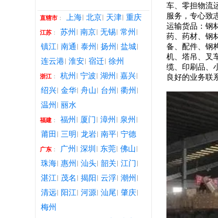
车、零担物流
服务，专心致
上海
北京
天津
重庆
直辖市
：
运输货品：钢
苏州
南京
无锡
常州
江苏
：
药、药材、钢
镇江
南通
泰州
扬州
盐城
备、配件、钢
机、塔吊、叉
连云港
淮安
宿迁
徐州
缆、印刷品、
杭州
宁波
湖州
嘉兴
浙江
：
良好的业务联
绍兴
金华
舟山
台州
衢州
温州
丽水
福州
厦门
漳州
泉州
福建
：
莆田
三明
龙岩
南平
宁德
广州
深圳
东莞
佛山
广东
：
珠海
惠州
汕头
韶关
江门
湛江
茂名
揭阳
云浮
潮州
清远
阳江
河源
汕尾
肇庆
梅州