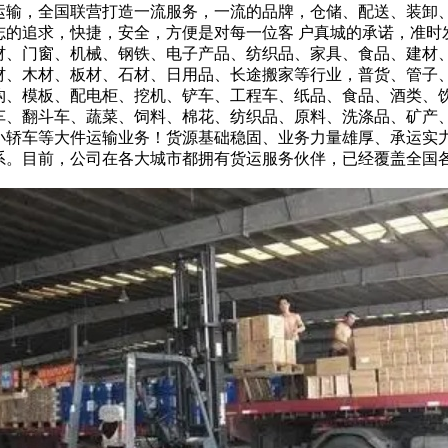
运输，全国联营打造一流服务，一流的品牌，仓储、配送、装卸
志的追求，快捷，安全，方便是对每一位客 户真城的承诺，准时
材、门窗、机械、钢铁、电子产品、纺织品、家具、食品、建材、
材、木材、板材、石材、日用品、长途搬家等行业，普货、管子
构、模板、配电柜、挖机、铲车、工程车、纸品、食品、酒类、
车、翻斗车、蔬菜、饲料、棉花、纺织品、原料、洗涤品、矿产
小轿车等大件运输业务！货源基础稳固、业务力量雄厚、承运实
系。目前，公司在各大城市都拥有货运服务伙伴，已经覆盖全国