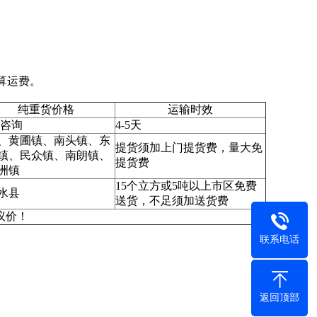
算运费。
纯重货价格
运输时效
咨询
4-5天
、黄圃镇、南头镇、东
提货须加上门提货费，量大免
镇、民众镇、南朗镇、
提货费
洲镇
15个立方或5吨以上市区免费
水县
送货，不足须加送货费
议价！
联系电话
返回顶部