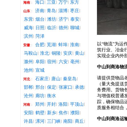
海口
三亚
万宁
东方
海南
：
济南
青岛
淄博
枣庄
山东
：
东营
烟台
潍坊
济宁
泰安
威海
日照
临沂
德州
聊城
滨州
菏泽
以“物流”为
合肥
芜湖
蚌埠
淮南
安徽
：
筑行业、冶金
马鞍山
淮北
铜陵
安庆
黄山
实现企业内外
滁州
阜阳
宿州
六安
亳州
中山到商洛物
池州
宣城
请提供货物品
石家庄
唐山
秦皇岛
河北
：
（量大免提送
邯郸
邢台
保定
张家口
承德
务费用。货物
沧州
廊坊
衡水
与增值税普通
踪，确保物品
郑州
开封
洛阳
平顶山
河南
：
质服务相结合
安阳
鹤壁
新乡
焦作
濮阳
中山到商洛运
许昌
漯河
三门峡
南阳
商丘