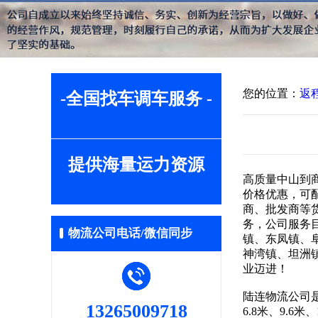
您的位置：
返
-全国找车调车服务 -
提供海量运力资源
高质量中山到
价格优惠，可
商、批发商等
务，公司服务
物流公司电话/微信同步
镇、东凤镇、
神湾镇、坦洲
业迈进！
陆连物流公司
13265009718
6.8米、9.