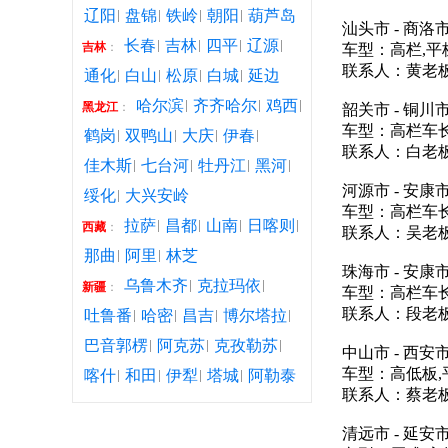
辽阳
盘锦
铁岭
朝阳
葫芦岛
汕头市 - 商洛
长春
吉林
四平
辽源
吉林
：
车型：高栏,平
联系人：黄老板联
通化
白山
松原
白城
延边
哈尔滨
齐齐哈尔
鸡西
黑龙江
：
韶关市 - 铜川
车型：高栏车长
鹤岗
双鸭山
大庆
伊春
联系人：白老板联
佳木斯
七台河
牡丹江
黑河
河源市 - 安康
绥化
大兴安岭
车型：高栏车长
拉萨
昌都
山南
日喀则
西藏
：
联系人：吴老板联
那曲
阿里
林芝
珠海市 - 安康
乌鲁木齐
克拉玛依
新疆
：
车型：高栏车长
联系人：段老板联
吐鲁番
哈密
昌吉
博尔塔拉
巴音郭楞
阿克苏
克孜勒苏
中山市 - 西安
车型：高低板,
喀什
和田
伊犁
塔城
阿勒泰
联系人：蔡老板联
清远市 - 延安