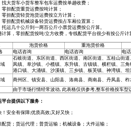
：找大货车小货车整车包车运费按单趟收费；
：零担配货重货运费按吨计算；
：零担配货轻货泡货运费按立方计算；
：零担配货机械设备轻货运费按占车厢位置算；
：托运几十公斤到一两百公斤小票货运费按公斤算。
趟计算，零担配货按吨/立方收费，专线配货平台很少有按公斤计
称
泡货价格
重泡货价格
洛
电话咨询
电话咨询
电话
石岐街道、东区街道、西区街道、南区街道、五桂山街道
区域
凤镇、阜沙镇、小榄镇、东升镇、古镇镇、横栏镇、三角
港口镇、大涌镇、沙溪镇、三乡镇、板芙镇、神湾镇、坦
区域
商州区、镇安县、山阳县、洛南县、商南县、丹凤县、柞
由于市场行情经常波动, 此表格仅供参考,整车价格按车型
运平台提供以下服务：
！安全有保障;优质高效;又好又快；
担配货；货运代理；普货运输；机械设备；大件运输；