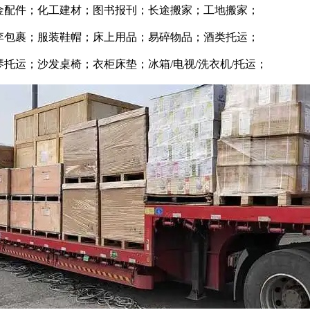
金配件；化工建材；图书报刊；长途搬家；工地搬家；
李包裹；服装鞋帽；床上用品；易碎物品；酒类托运；
托运；沙发桌椅；衣柜床垫；冰箱/电视/洗衣机/托运；