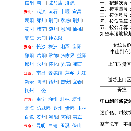
信阳
周口
驻马店
济源
一、按趟次算
二、按重量算
武汉
黄石
十堰
宜昌
湖北
：
三、按体积算
襄阳
鄂州
荆门
孝感
荆州
四、按位置算
五、按公斤算
黄冈
咸宁
随州
恩施
仙桃
如整车运输按
潜江
天门
神农架
专线名
长沙
株洲
湘潭
衡阳
湖南
：
中山到商
邵阳
岳阳
常德
张家界
益阳
郴州
永州
怀化
娄底
湘西
上门取货
南昌
景德镇
萍乡
九江
江西
：
送货上门
新余
鹰潭
赣州
吉安
宜春
备注
抚州
上饶
南宁
柳州
桂林
梧州
广西
：
中山到商洛货
北海
防城港
钦州
贵港
玉林
运价低、时效快
百色
贺州
河池
来宾
崇左
整车包车；零
昆明
曲靖
玉溪
保山
云南
：