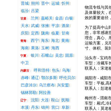
晋城
朔州
晋中
运城
忻州
物流专线与其
临汾
吕梁
及体量较大，
效的重要途径
兰州
嘉峪关
金昌
白银
甘肃
：
天水
武威
张掖
平凉
酒泉
为了提高中山
您，非常感谢
庆阳
定西
陇南
临夏
甘南
理念，真心、
西宁
海东
海北
黄南
青海
：
运输方案，兑
海南
果洛
玉树
海西
寸、体积、装
银川
石嘴山
吴忠
固原
宁夏
：
汕头市 - 宝鸡
中卫
车型：冷藏车长
联系人：宋老板联
呼和浩特
包头
乌海
内蒙古
：
赤峰
通辽
鄂尔多斯
呼伦贝尔
揭阳市 - 咸阳
车型：平板,高
巴彦淖尔
乌兰察布
兴安盟
联系人：彭老板联
锡林郭勒
阿拉善
梅州市 - 渭南
沈阳
大连
鞍山
抚顺
辽宁
：
车型：厢式,冷
本溪
丹东
锦州
营口
阜新
联系人：莫老板联