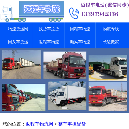
物流货运网
找货车拉货
回程车物流
物流专线
回头车货运
返程车物流
顺风车物流
长途搬家
您的位置：
返程车物流网
>
整车零担配货