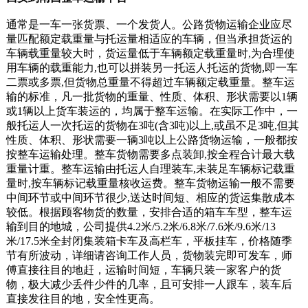
通常是一车一张货票、一个发货人。公路货物运输企业应尽
量匹配额定载重量与托运量相适应的车辆，但当承担货运的
车辆载重量较大时，货运量低于车辆额定载重量时,为合理使
用车辆的载重能力,也可以拼装另一托运人托运的货物,即一车
二票或多票,但货物总重量不得超过车辆额定载重量。整车运
输的标准，凡一批货物的重量、性质、体积、形状需要以1辆
或1辆以上货车装运的，均属于整车运输。在实际工作中，一
般托运人一次托运的货物在3吨(含3吨)以上,或虽不足3吨,但其
性质、体积、形状需要一辆3吨以上公路货物运输，一般都按
按整车运输处理。整车货物需要多点装卸,按全程合计最大载
重量计重。整车运输由托运人自理装车,未装足车辆标记载重
量时,按车辆标记载重量核收运费。整车货物运输一般不需要
中间环节或中间环节很少,送达时间短、相应的货运集散成本
较低。根据顾客物货的数量，安排合适的箱车车型，整车运
输到目的地城，公司提供4.2米/5.2米/6.8米/7.6米/9.6米/13
米/17.5米全封闭集装箱卡车及高栏车，平板挂车，价格随季
节有所波动，详细请咨询工作人员，货物装完即可发车，师
傅直接往目的地赶，运输时间短，车辆只装一家客户的货
物，极大减少丢件少件的几率，且可安排一人跟车，装车后
直接发往目的地，安全性更高。