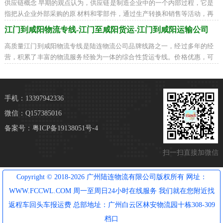
供应链概念 早期的观点认为，供应链是制造企业中的一个内部过程，它是
指把从企业外部采购的原 材料和零部件，通过生产转换和销售等活动，再
传递到零售商和用户的一个过程。传
江门到咸阳物流专线-江门至咸阳货运-江门到咸阳运输公司
高质量江门到咸阳物流专线是陆连物流公司品牌线路之一，经过多年的经
营，积累了丰富的物流服务经验为一体的综合性货运专线。价格优惠，可
配送到以下地区：秦都区、杨陵区、渭
手机：13397942336
微信：Q157385016
备案号：
粤ICP备19138051号-4
扫一扫直接加微信
Copyright © 2018-2026 广州陆连物流有限公司版权所有 网址：
WWW.FCCWL.COM 周一至周日24小时在线服务 我们就在您附近找
返程车回头车报运费 总部地址：广州白云区林安物流园十栋308-309
档口