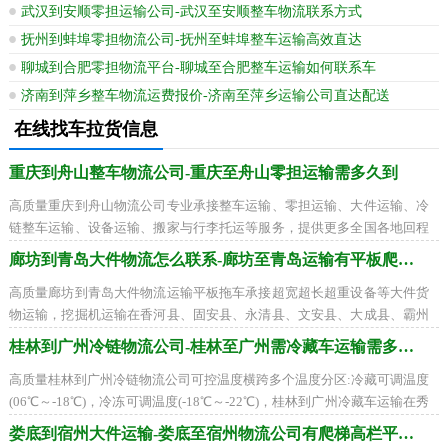
武汉到安顺零担运输公司-武汉至安顺整车物流联系方式
抚州到蚌埠零担物流公司-抚州至蚌埠整车运输高效直达
聊城到合肥零担物流平台-聊城至合肥整车运输如何联系车
济南到萍乡整车物流运费报价-济南至萍乡运输公司直达配送
在线找车拉货信息
重庆到舟山整车物流公司-重庆至舟山零担运输需多久到
高质量重庆到舟山物流公司专业承接整车运输、零担运输、大件运输、冷
链整车运输、设备运输、搬家与行李托运等服务，提供更多全国各地回程
货车装货周边联系，全国联营打造一流
廊坊到青岛大件物流怎么联系-廊坊至青岛运输有平板爬梯车
高质量廊坊到青岛大件物流运输平板拖车承接超宽超长超重设备等大件货
物运输，挖掘机运输在香河县、固安县、永清县、文安县、大成县、霸州
市、三河市到市南区、市北区、李沧区
桂林到广州冷链物流公司-桂林至广州需冷藏车运输需多久到
高质量桂林到广州冷链物流公司可控温度横跨多个温度分区:冷藏可调温度
(06℃～-18℃)，冷冻可调温度(-18℃～-22℃)，桂林到广州冷藏车运输在秀
峰区、叠彩区、象山区、七星区、雁山区
娄底到宿州大件运输-娄底至宿州物流公司有爬梯高栏平板车