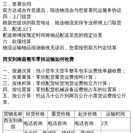
三，签署合同
双方达成合作意愿后，陆连物流会与您签署托运服务协议
四，上门提货
根据您提供的取货地址，陆连物流安排专业师傅上门取货
五，配送上门
配送师傅按预定时间将物品配送至您的指定位置
六，款项结算
物流运输物品现场验收无误后，您需按照双方约定结算
西安到南昌整车零担运输如何收费
一、按趟次算：找小货车大货车整车包车运费按单趟收费；
二、按重量算：零担配货重货运费按吨计算；
三、按体积算：零担配货轻货泡货运费按立方计算；
四、按位置算：零担配货机械设备运费按占车的位置算；
五、按公斤算：托运几十公斤到两百公斤小票货运费按公斤
算。
货物名称
轻货价格
重货价格
起步价格
运输时间
西安到南
电话咨询
电话咨询
电话咨询
2天
昌