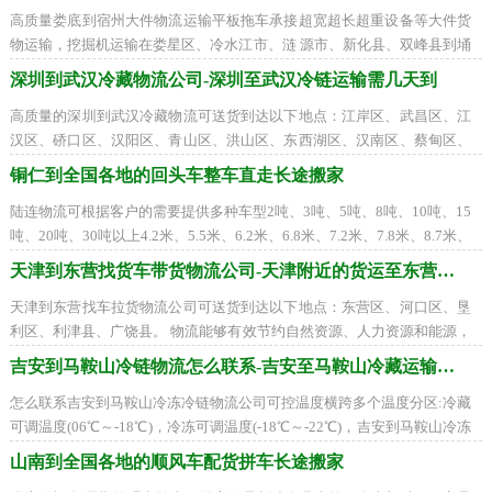
高质量娄底到宿州大件物流运输平板拖车承接超宽超长超重设备等大件货
物运输，挖掘机运输在娄星区、冷水江市、涟 源市、新化县、双峰县到埇
桥区、砀山县、萧县、灵璧县、泗县找
深圳到武汉冷藏物流公司-深圳至武汉冷链运输需几天到
高质量的深圳到武汉冷藏物流可送货到达以下地点：江岸区、武昌区、江
汉区、硚口区、汉阳区、青山区、洪山区、东西湖区、汉南区、蔡甸区、
江夏区、黄陂区、新洲区、仙桃市、天
铜仁到全国各地的回头车整车直走长途搬家
陆连物流可根据客户的需要提供多种车型2吨、3吨、5吨、8吨、10吨、15
吨、20吨、30吨以上4.2米、5.5米、6.2米、6.8米、7.2米、7.8米、8.7米、
9.6米、12.5米、17.5米平板车、高栏车、箱式车、
天津到东营找货车带货物流公司-天津附近的货运至东营需要多少天
天津到东营找车拉货物流公司可送货到达以下地点：东营区、河口区、垦
利区、利津县、广饶县。 物流能够有效节约自然资源、人力资源和能源，
同时也能够节约费用。物流的使命就是
吉安到马鞍山冷链物流怎么联系-吉安至马鞍山冷藏运输公司
怎么联系吉安到马鞍山冷冻冷链物流公司可控温度横跨多个温度分区:冷藏
可调温度(06℃～-18℃)，冷冻可调温度(-18℃～-22℃)，吉安到马鞍山冷冻
冷藏车运输在吉州区、青原区、井冈山市
山南到全国各地的顺风车配货拼车长途搬家