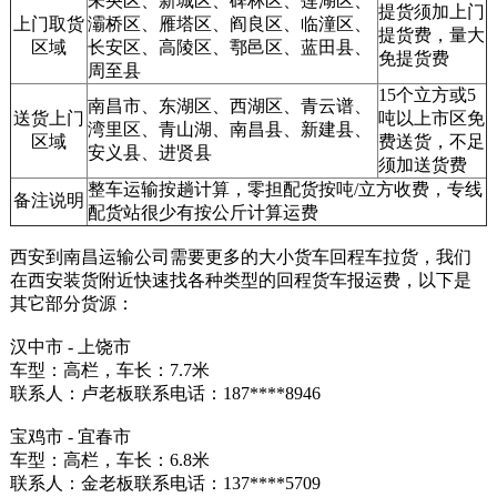
未央区、新城区、碑林区、莲湖区、
提货须加上门
上门取货
灞桥区、雁塔区、阎良区、临潼区、
提货费，量大
区域
长安区、高陵区、鄠邑区、蓝田县、
免提货费
周至县
15个立方或5
南昌市、东湖区、西湖区、青云谱、
送货上门
吨以上市区免
湾里区、青山湖、南昌县、新建县、
区域
费送货，不足
安义县、进贤县
须加送货费
整车运输按趟计算，零担配货按吨/立方收费，专线
备注说明
配货站很少有按公斤计算运费
西安到南昌运输公司需要更多的大小货车回程车拉货，我们
在西安装货附近快速找各种类型的回程货车报运费，以下是
其它部分货源：
汉中市 - 上饶市
车型：高栏，车长：7.7米
联系人：卢老板联系电话：187****8946
宝鸡市 - 宜春市
车型：高栏，车长：6.8米
联系人：金老板联系电话：137****5709