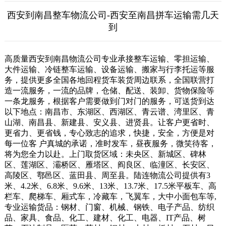
西安到南昌整车物流公司-西安至南昌拼车运输需几天
到
高质量西安到南昌物流公司专业承接整车运输、零担运输、
大件运输、冷链整车运输、设备运输、搬家与行李托运等服
务，提供更多全国各地回程货车装货周边联系，全国联营打
造一流服务，一流的品牌，仓储、配送、装卸、货物保险等
一条龙服务，根据客户需要做到门对门的服务，可送货到达
以下地点：南昌市、东湖区、西湖区、青云谱、湾里区、青
山湖、南昌县、新建县、安义县、进贤县。让客户更省时、
更省力、更省钱，专心致志的追求，快捷，安全，方便是对
每一位客 户真城的承诺，准时发车，昼夜服务，微笑待客，
将为您全力以赴。上门取货区域：未央区、新城区、碑林
区、莲湖区、灞桥区、雁塔区、阎良区、临潼区、长安区、
高陵区、鄠邑区、蓝田县、周至县。陆连物流公司提供有3
米、4.2米、6.8米、9.6米、13米、13.7米、17.5米平板车、高
栏车、爬梯车、厢式车，冷藏车，飞翼车，大中小面包车等,
专业运输货品：钢材、门窗、机械、钢铁、电子产品、纺织
品、家具、食品、化工、建材、化工、电器、IT产品、树