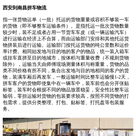
西安到南昌拼车物流
指一张货物运单（一批）托运的货物重量或容积不够装一车
的货物（即不够整车运输条件）。是指托运一批次货物数量
较少时，装不足或者占用一节货车车皮（或一辆运输汽车）
进行运输在经济上不合算，而由运输部门安排和其他托运货
物拼装后进行运输。运输部门按托运货物的吨公里数和运价
率计费。相同始发地与目的地的客户的物品，统一装入箱车
或挂车直拼至目的地城市，按体积与重量收费（不规则货物
除外），运输当天由师傅现场测量体积与称重量，货物的品
类不同价格有所不同，集合出发地与目的地相同的客户的货
物，装满车厢后再发车，一般运输时间比整车运输慢1-2天，
拼车客户的货物即使集中在一辆车中，装车前也会分开张贴
标签，装车时会根据不同的物品放置稳妥，安全性比整车运
输弱，零担运输对货物的包装要求较高，按照不同货物的打
包需求，提供分类整理、打包、贴标签、打托盘等包装服
务。